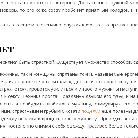
лом шепота немного тестостерона. Достаточно в нужный мо
 Поверь, по его коже сразу пробежит приятный холодок, и 
ать это еще и застенчиво, опуская взор, то это придаст т
акт
тесняйся быть страстной. Существует множество способов, с
 мужчины, так и женщины спрятаны точки, называемые эрог
ечь идет даже не о гениталиях, достаточно провести рукой
тряхнется», кровоток усилиться и у твоего мужчины наступи
т к сексу. Техника проста – раздвинь языком его губы, и на
раешься возбудить любимого мужчину, стимулируя его э
кими, страстными и грубыми. Кстати
поцелуи
еще полезны дл
 одежду вовлеки в процесс своего мужчину. Проведи своей р
ния, постепенно снимая с себя одежду. Красивое белье толь
лишь в том случае, если обе стороны, как мужчина, так 