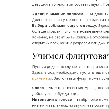
девушки в точности им соответствуют. По
Удели внимание волосам
. Они должны
Длинные волосы у женщин – это один из в
Выбери соблазняющую одежду
. Здес
больше страсти, получить новые впечатлен
Конечно, не стоит быть излишне открове
открытых плеч, юбки с разрезом или джин
Учимся флиртова
Пусть и редко, но случается, что привес
Здесь в ход необходимо пустить еще од
мужчинами
. Заключаться флирт может букв
Слова
– уместно сказанная фраза, внеза
действует возбуждающе.
Интонация в голосе
– тембр тоже может
низкий и завлекающий звук или высокий, 