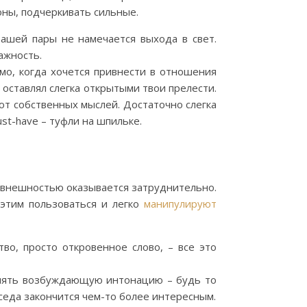
оны, подчеркивать сильные.
вашей пары не намечается выхода в свет.
ажность.
имо, когда хочется привнести в отношения
 оставлял слегка открытыми твои прелести.
т собственных мыслей. Достаточно слегка
st-have – туфли на шпильке.
й внешностью оказывается затруднительно.
этим пользоваться и легко
манипулируют
во, просто откровенное слово, – все это
влять возбуждающую интонацию – будь то
седа закончится чем-то более интересным.