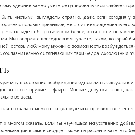
этому вдвойне важно уметь ретушировать свои слабые стор
 быть чистыми, выглядеть опрятно, даже если сегодня у 
торичных половых признаков, не стоит недооценивать его в
ь речь не идет об эротическом белье, хотя оно и незамен
ия. Мы говорим о повседневном туалете, таком, который бы
нной, оставь любимому мужчине возможность возбуждаться о
с, соблазнительно обтягивающих твои бедра. Абсолютный mu
ть
ти мужчину в состояние возбуждения одной лишь сексуально
но женское оружие – флирт. Многие девушки знают, как 
ально во всем.
пная похвала в момент, когда мужчина проявил свое естест
 о многом сказать. Если ты научишься искусственно доба
проникающий в самое сердце – можешь рассчитывать, что бе