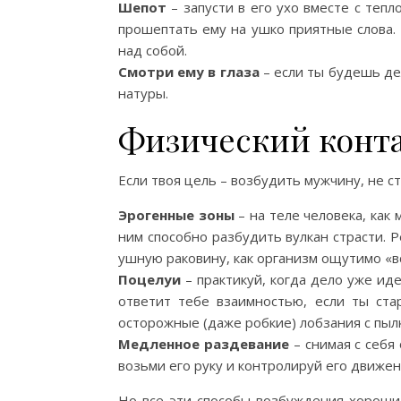
Шепот
– запусти в его ухо вместе с теп
прошептать ему на ушко приятные слова.
над собой.
Смотри ему в глаза
– если ты будешь дел
натуры.
Физический конт
Если твоя цель – возбудить мужчину, не с
Эрогенные зоны
– на теле человека, как
ним способно разбудить вулкан страсти. Р
ушную раковину, как организм ощутимо «вс
Поцелуи
– практикуй, когда дело уже иде
ответит тебе взаимностью, если ты ста
осторожные (даже робкие) лобзания с пыл
Медленное раздевание
– снимая с себя
возьми его руку и контролируй его движе
Но все эти способы возбуждения хороши 