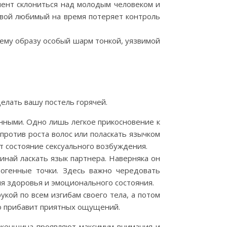
мент склониться над молодым человеком и
твой любимый на время потеряет контроль
воему образу особый шарм тонкой, уязвимой
делать вашу постель горячей.
енными. Одно лишь легкое прикосновение к
 против роста волос или поласкать язычком
т состояние сексуального возбуждения.
чинай ласкать язык партнера. Наверняка он
рогенные точки. Здесь важно чередовать
я здоровья и эмоционального состояния.
укой по всем изгибам своего тела, а потом
ко прибавит приятных ощущений.
и женщина проявляют максимум внимания и