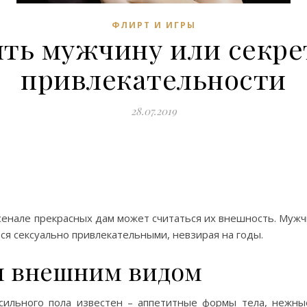
ФЛИРТ И ИГРЫ
ить мужчину или секр
привлекательности
28.07.2019
енале прекрасных дам может считаться их внешность. Мужчи
тся сексуально привлекательными, невзирая на годы.
м внешним видом
 сильного пола известен – аппетитные формы тела, нежны