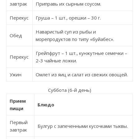
завтрак
Приправь их сырным соусом.
Перекус
Груша – 1 шт., орешки – 30 г.
Наваристый суп из рыбы и
Обед
морепродуктов по типу «буйабес».
Грейпфрут – 1 шт., кунжутные семечки –
Перекус
2-3 чайные ложки.
Ужин
Омлет из яиц и салат из свежих овощей.
Суббота (6-й день)
Прием
Блюдо
пищи
Первый
Булгур с запеченными кусочками тыквы.
завтрак