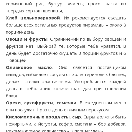
коричневый рис, булгур, ячмень; просо, паста из
твердых сортов пшеницы,
Хлеб цельнозерновой
. Их рекомендуется съедать
больше всех остальных продуктов пирамиды – около 8
порций/день.
Овощи и фрукты
. Ограничений по выбору овощей и
фруктов нет. Выбирай те, которые тебе нравятся. В
день будет достаточно скушать 3 порции фруктов и 6
– овощей.
Оливковое масло
. Оно является поставщиком
липидов, избавляет сосуды от холестериновых бляшек,
делает стенки эластичными. Употребляется каждый
день в небольших количествах для приготовления
блюд.
Орехи, сухофрукты, семечки
. В ежедневном меню
они послужат 1 раз в день отличным перекусом.
Кисломолочные продукты, сыр
. Сыры должны быть
нежирными, а йогурты, кефир, сметана – без добавок.
Рекомендуемое количество – 2 порции/день.