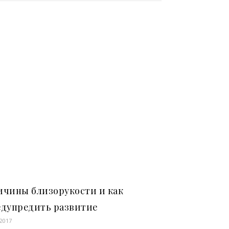
ичины близорукости и как
едупредить развитие
.2017