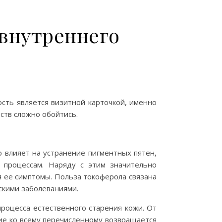
 внутреннего
сть является визитной карточкой, именно
ств сложно обойтись.
 влияет на устранение пигментных пятен,
процессам. Наряду с этим значительно
я ее симптомы. Польза токоферола связана
скими заболеваниями.
роцесса естественного старения кожи. От
ние ко всему перечисленному возвращается