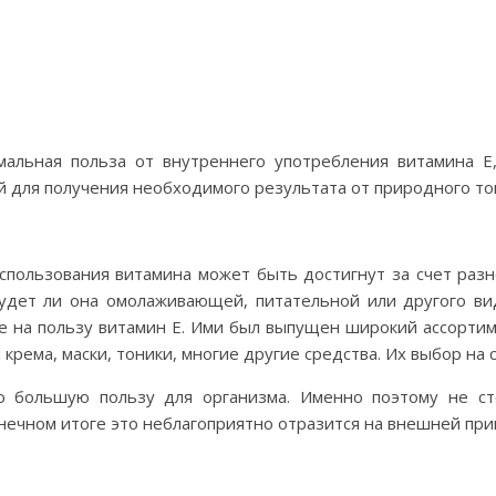
мальная польза от внутреннего употребления витамина 
й для получения необходимого результата от природного то
пользования витамина может быть достигнут за счет раз
дет ли она омолаживающей, питательной или другого вид
е на пользу витамин Е. Ими был выпущен широкий ассортим
 крема, маски, тоники, многие другие средства. Их выбор н
о большую пользу для организма. Именно поэтому не ст
нечном итоге это неблагоприятно отразится на внешней при