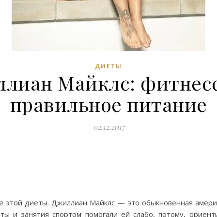
ДИЕТЫ
ллиан Майклс: фитнесс
правильное питание
02.12.2017
е этой диеты. Джиллиан Майклс — это обыкновенная америк
 и занятия спортом помогали ей слабо, потому, ориенти