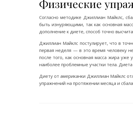
Физические упра
Согласно методике Джиллиан Майклс, сб
быть изнуряющими, так как основная мас
дополнение к диете, способ точно высчита
Джиллиан Майклс постулирует, что в точ
первая неделя — в это время человеку н
после того, как основная масса жира уже
наиболее проблемные участки тела. Диета
Диету от американки Джиллиан Майклс отл
упражнений на протяжении месяца и сбала