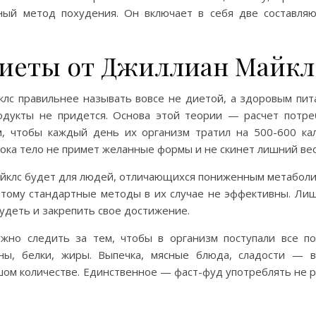
ный метод похудения. Он включает в себя две составл
диеты от Джиллиан Майкл
с правильнее называть вовсе не диетой, а здоровым питан
одукты не придется. Основа этой теории — расчет потре
, чтобы каждый день их организм тратил на 500-600 ка
пока тело не примет желанные формы и не скинет лишний вес
клс будет для людей, отличающихся пониженным метаболи
отому стандартные методы в их случае не эффективны. Лиш
худеть и закрепить свое достижение.
жно следить за тем, чтобы в организм поступали все п
ны, белки, жиры. Выпечка, мясные блюда, сладости — в
ьшом количестве. Единственное — фаст-фуд употреблять не р