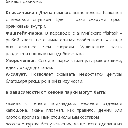
бывают разными:
Классическая
. Длина немного выше колена. Капюшон
с меховой опушкой. Цвет – хаки снаружи, ярко-
оранжевый внутри.
Фиштейл-парка
. В переводе с английского ‘fishtail’ –
рыбий хвост. Ее отличительная особенность – сзади
она длиннее, чем спереди. Удлиненная часть
разделена пополам наподобие фрака.
Укороченная
. Сегодня парки стали ультракороткими,
едва доходя до талии.
А-силуэт
. Позволяет скрывать недостатки фигуры
благодаря расширенной книзу части.
В зависимости от сезона парки могут быть
:
зимние
: с теплой подкладкой, меховой отделкой
капюшона, ткань плотная, как правило, деним или
хлопок, пропитанный специальным составом;
весенние
: куртка без утепления, чаще всего сделана из