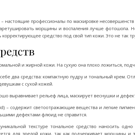
– настоящие профессионалы по маскировке несовершенств 
, заретушировать морщины и воспаления лучше фотошопа. 
 корректирующее средство под свой тип кожи. Это не так тру
редств
рмальной и жирной кожи. На сухую она плохо ложиться, под
 себе два средства: компактную пудру и тональный крем. От
девушкам с сухой кожей.
рошо выравнивает рельеф лица, маскирует веснушки и дефек
Fluid) – содержит светоотражающие вещества и легкие пигме
льшими дефектами флюид не справится.
уникальной текстуре тональное средство наносить одно 
ется для зрелой кожи, так как подчеркивает морщины и 