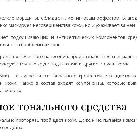
т мелкие морщины, обладают лифтинговым эффектом. Благо
ько маскирует несовершенства кожи, но и ухаживает за ней.
 счет подсушивающих и антисептических компонентов сре
тельно на проблемные зоны.
средство точечного нанесения, предназначенное специальн
скируют темные круги под глазами и другие изъяны кожи.
am) – отличается от тонального крема тем, что цветовы
н кожи. Также в состав входят компоненты, которые вы
афиолета.
нок тонального средства
ально повторять твой цвет кожи. Даже и не пытайся измени
 средства.