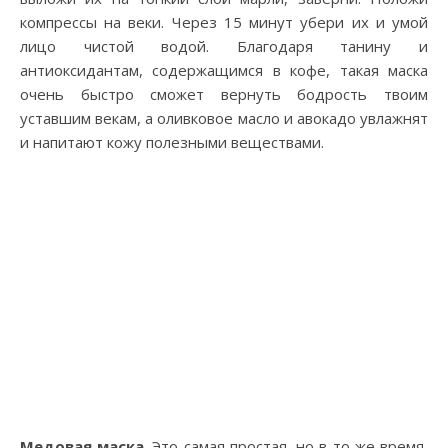
компрессы на веки. Через 15 минут убери их и умой
лицо чистой водой. Благодаря танину и
антиоксидантам, содержащимся в кофе, такая маска
очень быстро сможет вернуть бодрость твоим
уставшим векам, а оливковое масло и авокадо увлажнят
и напитают кожу полезными веществами.
Медовая маска
. Это самая простая, но в то же время,