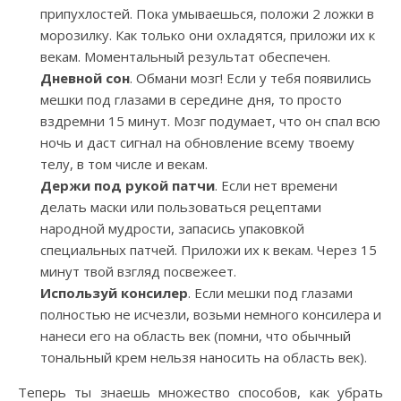
припухлостей. Пока умываешься, положи 2 ложки в
морозилку. Как только они охладятся, приложи их к
векам. Моментальный результат обеспечен.
Дневной сон
. Обмани мозг! Если у тебя появились
мешки под глазами в середине дня, то просто
вздремни 15 минут. Мозг подумает, что он спал всю
ночь и даст сигнал на обновление всему твоему
телу, в том числе и векам.
Держи под рукой патчи
. Если нет времени
делать маски или пользоваться рецептами
народной мудрости, запасись упаковкой
специальных патчей. Приложи их к векам. Через 15
минут твой взгляд посвежеет.
Используй консилер
. Если мешки под глазами
полностью не исчезли, возьми немного консилера и
нанеси его на область век (помни, что обычный
тональный крем нельзя наносить на область век).
Теперь ты знаешь множество способов, как убрать